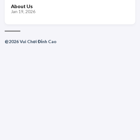
About Us
Jan 19, 2026
@2026 Vui Chơi Đỉnh Cao