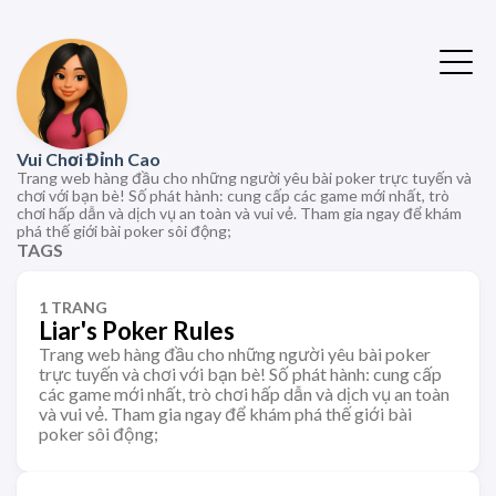
Vui Chơi Đỉnh Cao
Trang web hàng đầu cho những người yêu bài poker trực tuyến và
chơi với bạn bè! Số phát hành: cung cấp các game mới nhất, trò
chơi hấp dẫn và dịch vụ an toàn và vui vẻ. Tham gia ngay để khám
phá thế giới bài poker sôi động;
TAGS
1 TRANG
Liar's Poker Rules
Trang web hàng đầu cho những người yêu bài poker
trực tuyến và chơi với bạn bè! Số phát hành: cung cấp
các game mới nhất, trò chơi hấp dẫn và dịch vụ an toàn
và vui vẻ. Tham gia ngay để khám phá thế giới bài
poker sôi động;