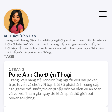
Vui Chơi Đỉnh Cao
Trang web hàng đầu cho những người yêu bài poker trực tuyến và
chơi với bạn bè! Số phát hành: cung cấp các game mới nhất, trò
chơi hấp dẫn và dịch vụ an toàn và vui vẻ. Tham gia ngay để khám
phá thế giới bài poker sôi động;
TAGS
1 TRANG
Poke Apk Cho Điện Thoại
Trang web hàng đầu cho những người yêu bài poker
trực tuyến và chơi với bạn bè! Số phát hành: cung cấp
các game mới nhất, trò chơi hấp dẫn và dịch vụ an toàn
và vui vẻ. Tham gia ngay để khám phá thế giới bài
poker sôi động;