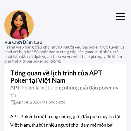
Vui Chơi Đỉnh Cao
Trang web hàng đầu cho những người yêu bài poker trực tuyến và
chơi với bạn bè! Số phát hành: cung cấp các game mới nhất, trò
chơi hấp dẫn và dịch vụ an toàn và vui vẻ. Tham gia ngay để khám
phá thế giới bài poker sôi động;
Tổng quan về lịch trình của APT
Poker tại Việt Nam
APT Poker là một trong những giải đấu poker uy
tín
Apr 04, 2026
1 phút đọc
APT Poker là một trong những giải đấu poker uy tín tại
Việt Nam, thu hút nhiều người chơi đam mê môn bài