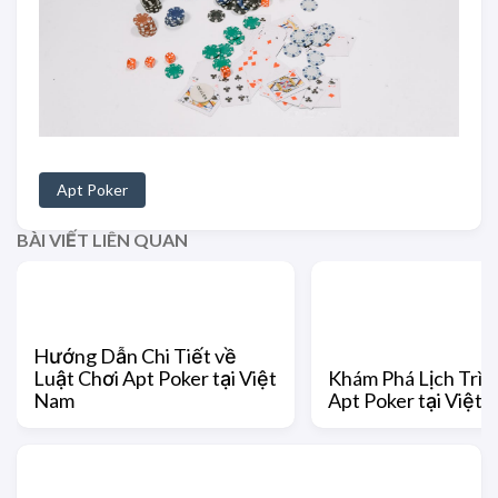
Apt Poker
BÀI VIẾT LIÊN QUAN
Hướng Dẫn Chi Tiết về
Luật Chơi Apt Poker tại Việt
Khám Phá Lịch Trìn
Nam
Apt Poker tại Việt