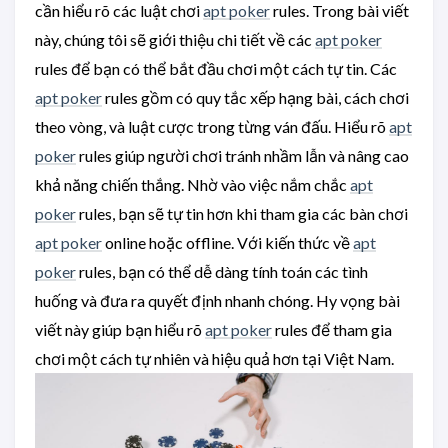
cần hiểu rõ các luật chơi
apt poker
rules. Trong bài viết
này, chúng tôi sẽ giới thiệu chi tiết về các
apt poker
rules để bạn có thể bắt đầu chơi một cách tự tin. Các
apt poker
rules gồm có quy tắc xếp hạng bài, cách chơi
theo vòng, và luật cược trong từng ván đấu. Hiểu rõ
apt
poker
rules giúp người chơi tránh nhầm lẫn và nâng cao
khả năng chiến thắng. Nhờ vào việc nắm chắc
apt
poker
rules, bạn sẽ tự tin hơn khi tham gia các bàn chơi
apt poker
online hoặc offline. Với kiến thức về
apt
poker
rules, bạn có thể dễ dàng tính toán các tình
huống và đưa ra quyết định nhanh chóng. Hy vọng bài
viết này giúp bạn hiểu rõ
apt poker
rules để tham gia
chơi một cách tự nhiên và hiệu quả hơn tại Việt Nam.