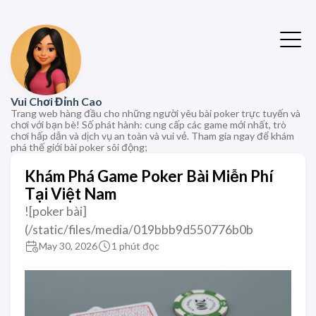
Vui Chơi Đỉnh Cao
Trang web hàng đầu cho những người yêu bài poker trực tuyến và
chơi với bạn bè! Số phát hành: cung cấp các game mới nhất, trò
chơi hấp dẫn và dịch vụ an toàn và vui vẻ. Tham gia ngay để khám
phá thế giới bài poker sôi động;
Khám Phá Game Poker Bài Miễn Phí
Tại Việt Nam
![poker bài]
(/static/files/media/019bbb9d550776b0b
May 30, 2026
1 phút đọc