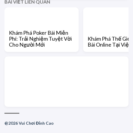
BÀI VIẾT LIÊN QUAN
Khám Phá Poker Bài Miễn
Phí: Trải Nghiệm Tuyệt Vời
Khám Phá Thế Giới
Cho Người Mới
Bài Online Tại Việ
@2026 Vui Chơi Đỉnh Cao