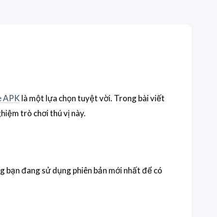
e APK
là một lựa chọn tuyệt vời. Trong bài viết
hiệm trò chơi thú vị này.
ng bạn đang sử dụng phiên bản mới nhất để có