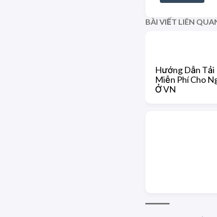
BÀI VIẾT LIÊN QUA
Hướng Dẫn Tải
Miễn Phí Cho N
Ở VN