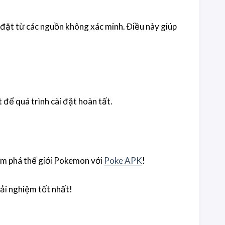
i đặt từ các nguồn không xác minh. Điều này giúp
 để quá trình cài đặt hoàn tất.
hám phá thế giới Pokemon với
Poke APK
!
ải nghiệm tốt nhất!