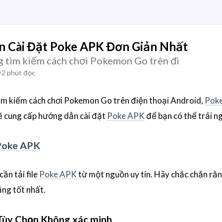
 Cài Đặt Poke APK Đơn Giản Nhất
 tìm kiếm cách chơi Pokemon Go trên đi
2 phút đọc
ìm kiếm cách chơi Pokemon Go trên điện thoại Android,
Pok
sẽ cung cấp hướng dẫn cài đặt
Poke APK
để bạn có thể trải ng
Poke APK
cần tải file
Poke APK
từ một nguồn uy tín. Hãy chắc chắn rằ
ăng tốt nhất.
Tùy Chọn Không xác minh