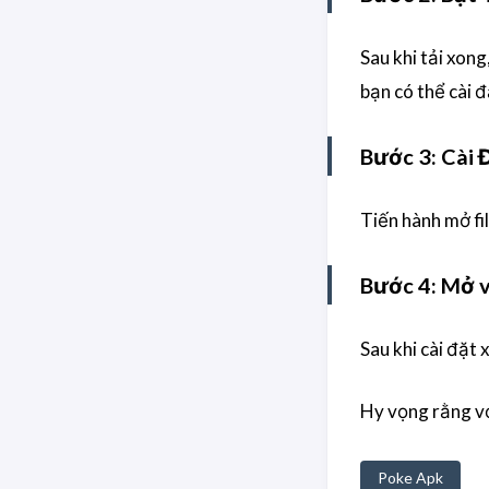
Sau khi tải xon
bạn có thể cài 
Bước 3: Cài 
Tiến hành mở fi
Bước 4: Mở 
Sau khi cài đặt
Hy vọng rằng v
Poke Apk