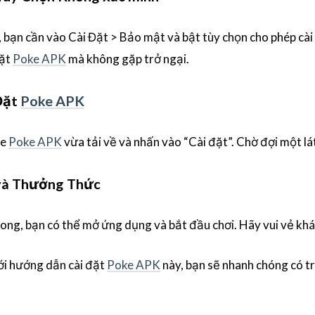
g, bạn cần vào Cài Đặt > Bảo mật và bật tùy chọn cho phép cà
đặt
Poke APK
mà không gặp trở ngại.
Đặt
Poke APK
le
Poke APK
vừa tải về và nhấn vào “Cài đặt”. Chờ đợi một lát
và Thưởng Thức
 xong, bạn có thể mở ứng dụng và bắt đầu chơi. Hãy vui vẻ k
ới hướng dẫn cài đặt
Poke APK
này, bạn sẽ nhanh chóng có tr