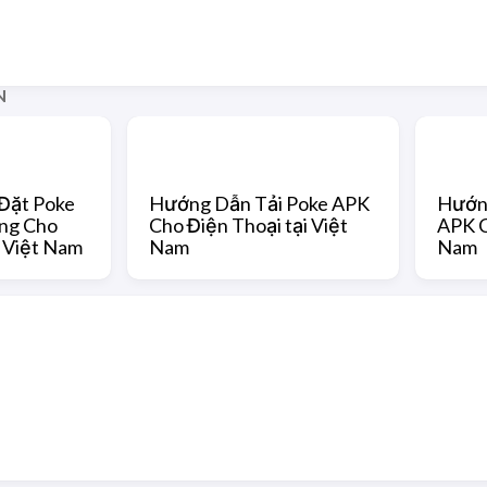
N
Đặt Poke
Hướng Dẫn Tải Poke APK
Hướng
ng Cho
Cho Điện Thoại tại Việt
APK C
 Việt Nam
Nam
Nam