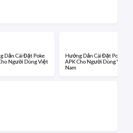
 Dẫn Cài Đặt Poke
Hướng Dẫn Cài Đặt Poke
ho Người Dùng Việt
APK Cho Người Dùng Việt
Nam