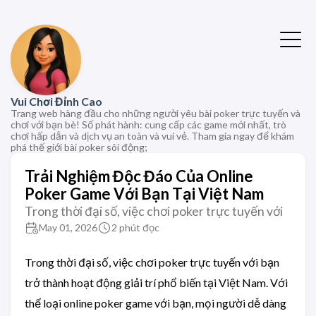
Vui Chơi Đỉnh Cao
Trang web hàng đầu cho những người yêu bài poker trực tuyến và
chơi với bạn bè! Số phát hành: cung cấp các game mới nhất, trò
chơi hấp dẫn và dịch vụ an toàn và vui vẻ. Tham gia ngay để khám
phá thế giới bài poker sôi động;
Trải Nghiệm Độc Đáo Của Online
Poker Game Với Bạn Tại Việt Nam
Trong thời đại số, việc chơi poker trực tuyến với
May 01, 2026
2 phút đọc
Trong thời đại số, việc chơi poker trực tuyến với bạn
trở thành hoạt động giải trí phổ biến tại Việt Nam. Với
thể loại online poker game với bạn, mọi người dễ dàng