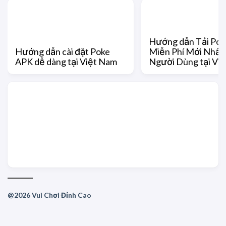
Hướng dẫn Tải Po
Hướng dẫn cài đặt Poke
Miễn Phí Mới Nhất
APK dễ dàng tại Việt Nam
Người Dùng tại Vi
@2026 Vui Chơi Đỉnh Cao