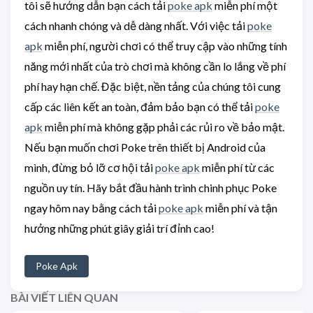
tôi sẽ hướng dẫn bạn cách tải
poke apk
miễn phí một
cách nhanh chóng và dễ dàng nhất. Với việc tải
poke
apk
miễn phí, người chơi có thể truy cập vào những tính
năng mới nhất của trò chơi mà không cần lo lắng về phí
phí hay hạn chế. Đặc biệt, nền tảng của chúng tôi cung
cấp các liên kết an toàn, đảm bảo bạn có thể tải
poke
apk
miễn phí mà không gặp phải các rủi ro về bảo mật.
Nếu bạn muốn chơi Poke trên thiết bị Android của
mình, đừng bỏ lỡ cơ hội tải
poke apk
miễn phí từ các
nguồn uy tín. Hãy bắt đầu hành trình chinh phục Poke
ngay hôm nay bằng cách tải
poke apk
miễn phí và tận
hưởng những phút giây giải trí đỉnh cao!
Poke Apk
BÀI VIẾT LIÊN QUAN