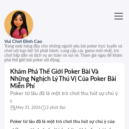
Vui Chơi Đỉnh Cao
Trang web hàng đầu cho những người yêu bài poker trực tuyến và
chơi với bạn bè! Số phát hành: cung cấp các game mới nhất, trò
chơi hấp dẫn và dịch vụ an toàn và vui vẻ. Tham gia ngay để khám
phá thế giới bài poker sôi động;
Khám Phá Thế Giới Poker Bài Và
Những Nghịch Lý Thú Vị Của Poker Bài
Miễn Phí
Poker từ lâu đã là một trò chơi thu hút sự chú ý
c
May 31, 2026
2 phút đọc
Poker từ lâu đã là một trò chơi thu hút sự chú ý của