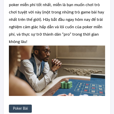
poker miễn phí tốt nhất, miễn là bạn muốn chơi trò
chơi tuyệt vời này (một trong những trò game bài hay
nhất trên thế giới). Hãy bắt đầu ngay hôm nay để trải
nghiệm cảm giác hấp dẫn và lôi cuốn của poker miễn
phí, và thực sự trở thành dân “pro” trong thời gian
không lâu!
Poker Bài