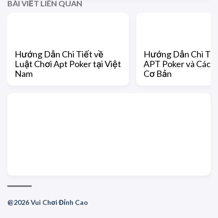
BÀI VIẾT LIÊN QUAN
Hướng Dẫn Chi Tiết về
Hướng Dẫn Chi Tiế
Luật Chơi Apt Poker tại Việt
APT Poker và Các 
Nam
Cơ Bản
@2026 Vui Chơi Đỉnh Cao