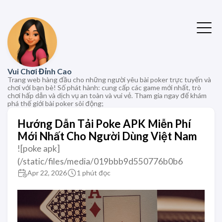
Vui Chơi Đỉnh Cao
Trang web hàng đầu cho những người yêu bài poker trực tuyến và
chơi với bạn bè! Số phát hành: cung cấp các game mới nhất, trò
chơi hấp dẫn và dịch vụ an toàn và vui vẻ. Tham gia ngay để khám
phá thế giới bài poker sôi động;
Hướng Dẫn Tải Poke APK Miễn Phí
Mới Nhất Cho Người Dùng Việt Nam
![poke apk]
(/static/files/media/019bbb9d550776b0b6
Apr 22, 2026
1 phút đọc