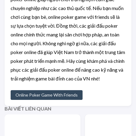
chuyên nghiệp như các cao thủ quốc tế. Nếu bạn muốn
chơi cùng bạn bè, online poker game với friends sẽ là
sự lựa chọn tuyệt vời. Đồng thời, các giải đấu poker
online chính thức mang lại sân chơi hợp pháp, an toàn
cho mọi người. Không nghi ngờ gì nữa, các giải đấu
poker online đã giúp Việt Nam trở thành một trung tâm
poker phát triển mạnh mẽ. Hãy cùng khám phá và chinh
phục các giải đấu poker online để nâng cao kỹ năng và
trải nghiệm game bài đỉnh cao của VN nhé!
Online Poker Game With Friends
BÀI VIẾT LIÊN QUAN