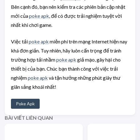
Bên cạnh đó, bạn nên kiểm tra các phiên bản cập nhật
mới của
poke apk
, để có được trải nghiệm tuyệt vời
nhất khi chơi game.
Việc tải
poke apk
miễn phí trên mạng Internet hiện nay
khá đơn giản. Tuy nhiên, hãy luôn cẩn trọng để tránh
trường hợp tải nhầm
poke apk
giả mạo, gây hại cho
thiết bị của bạn. Chúc bạn thành công với việc trải
nghiệm
poke apk
và tận hưởng những phút giây thư
giãn sảng khoái nhất!
Poke Apk
BÀI VIẾT LIÊN QUAN