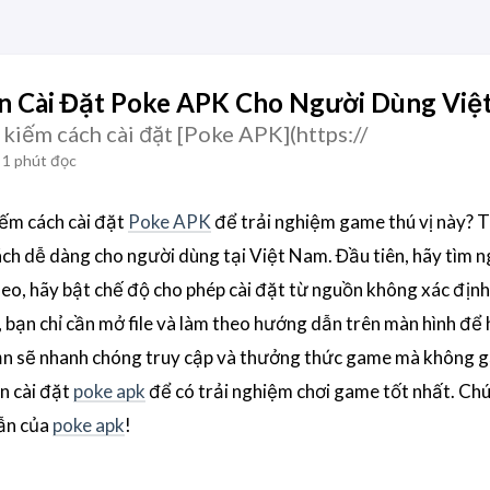
 Cài Đặt Poke APK Cho Người Dùng Việ
 kiếm cách cài đặt [Poke APK](https://
1 phút đọc
ếm cách cài đặt
Poke APK
để trải nghiệm game thú vị này? Tr
ch dễ dàng cho người dùng tại Việt Nam. Đầu tiên, hãy tìm ng
heo, hãy bật chế độ cho phép cài đặt từ nguồn không xác định 
, bạn chỉ cần mở file và làm theo hướng dẫn trên màn hình để 
ạn sẽ nhanh chóng truy cập và thưởng thức game mà không gặ
n cài đặt
poke apk
để có trải nghiệm chơi game tốt nhất. Chú
dẫn của
poke apk
!