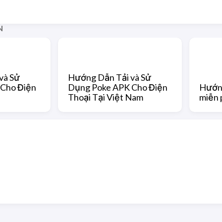
N
và Sử
Hướng Dẫn Tải và Sử
Cho Điện
Dụng Poke APK Cho Điện
Hướng
Thoại Tại Việt Nam
miễn 