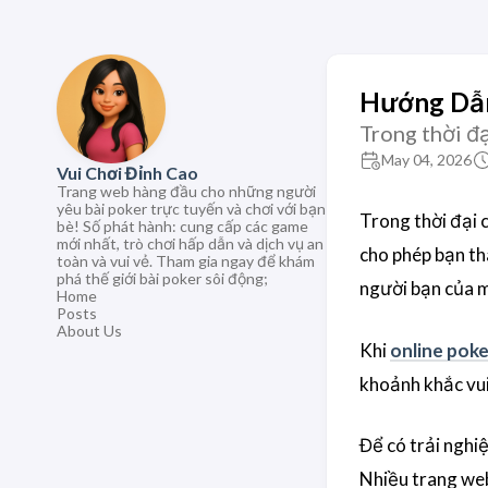
Hướng Dẫn
Trong thời đạ
May 04, 2026
Vui Chơi Đỉnh Cao
Trang web hàng đầu cho những người
yêu bài poker trực tuyến và chơi với bạn
Trong thời đại 
bè! Số phát hành: cung cấp các game
mới nhất, trò chơi hấp dẫn và dịch vụ an
cho phép bạn th
toàn và vui vẻ. Tham gia ngay để khám
phá thế giới bài poker sôi động;
người bạn của m
Home
Posts
About Us
Khi
online poke
khoảnh khắc vui
Để có trải nghi
Nhiều trang web