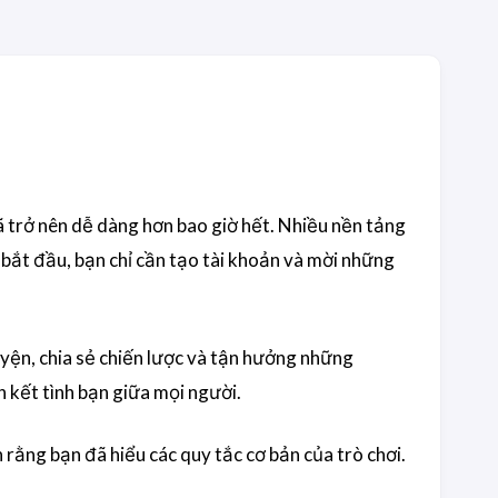
 trở nên dễ dàng hơn bao giờ hết. Nhiều nền tảng
 bắt đầu, bạn chỉ cần tạo tài khoản và mời những
uyện, chia sẻ chiến lược và tận hưởng những
n kết tình bạn giữa mọi người.
n rằng bạn đã hiểu các quy tắc cơ bản của trò chơi.