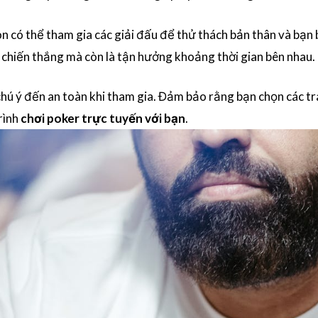
òn có thể tham gia các giải đấu để thử thách bản thân và bạn 
à chiến thắng mà còn là tận hưởng khoảng thời gian bên nhau.
chú ý đến an toàn khi tham gia. Đảm bảo rằng bạn chọn các tr
rình
chơi poker trực tuyến với bạn
.